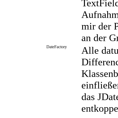
TextFiel
Aufnahme
mir der P
an der G
DateFactory
Alle dat
Differenc
Klassenb
einfließ
das JDat
entkoppe