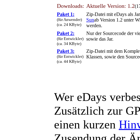
Downloads:
Aktuelle Version: 1.2
(1
Paket 1:
Zip-Datei mit eDays als J
(für Anwender)
Sun
ab Version 1.2 unter W
(ca. 24 KByte)
werden.
Paket 2:
Nur der Sourcecode der vier
(für Entwickler)
sowie das Jar.
(ca. 34 KByte)
Paket 3:
Zip-Datei mit dem Komplettp
(für Entwickler)
Klassen, sowie den Source
(ca. 44 KByte)
Wer eDays verbess
Zusätzlich zur GP
einen kurzen
Hin
Zusendung der Än