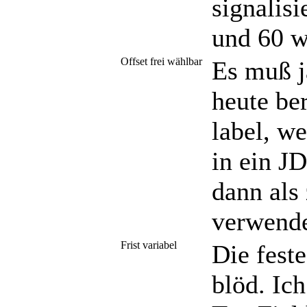
signalisi
und 60 wi
Offset frei wählbar
Es muß j
heute be
label, w
in ein J
dann als
verwende
Frist variabel
Die feste
blöd. Ic