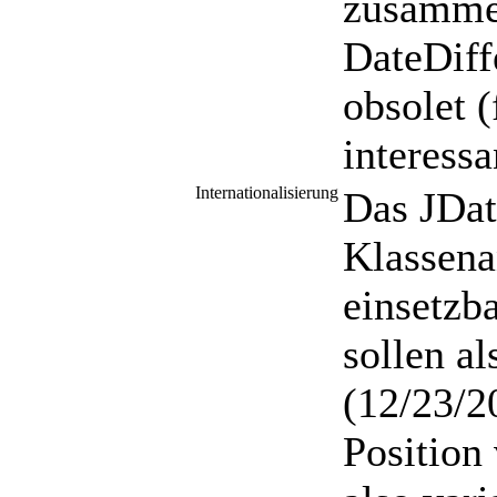
zusamme
DateDiff
obsolet (
interessa
Internationalisierung
Das JDat
Klassena
einsetzb
sollen a
(12/23/2
Positio