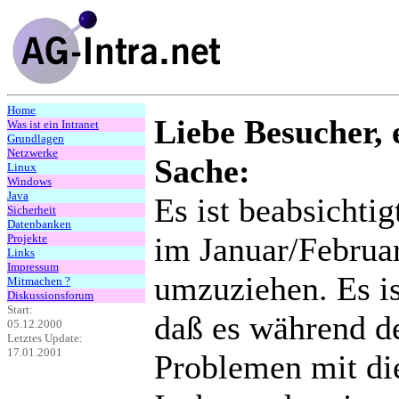
Home
Liebe Besucher, 
Was ist ein Intranet
Grundlagen
Netzwerke
Sache:
Linux
Windows
Java
Es ist beabsichti
Sicherheit
Datenbanken
im Januar/Februar
Projekte
Links
Impressum
umzuziehen. Es is
Mitmachen ?
Diskussionsforum
Start:
daß es während d
05.12.2000
Letztes Update:
17.01.2001
Problemen mit di